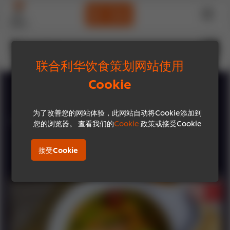
?
Menu
您在寻找什么？
联合利华饮食策划网站使用
Cookie
为了改善您的网站体验，此网站自动将Cookie添加到
食谱
您的浏览器。 查看我们的
Cookie
政策或接受Cookie
虫草花毛瓜双炖鸡汤
接受Cookie
没
寫評論
有
为
这
个