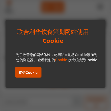
?
Menu
您在寻找什么？
联合利华饮食策划网站使用
Cookie
为了改善您的网站体验，此网站自动将Cookie添加到
首页
您的浏览器。 查看我们的
Cookie
政策或接受Cookie
接受Cookie
- 食谱
更多筛选条
件