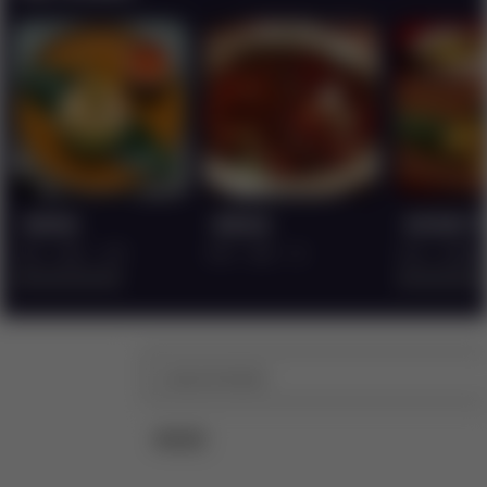
海南鸡饭
麻辣汤底
春风得意巧
亚洲
家禽
主菜
亚洲
蔬菜
汤
亚洲
鱼/海鲜
没
没
有
有
为
为
这
这
个
个
recipe
recipe
提
提
交
交
评
评
0
菜谱
级
级