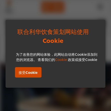
?
Menu
您在寻找什么？
联合利华饮食策划网站使用
Cookie
为了改善您的网站体验，此网站自动将Cookie添加到
厨师的生活方式与贴士
您的浏览器。 查看我们的
Cookie
政策或接受Cookie
接受Cookie